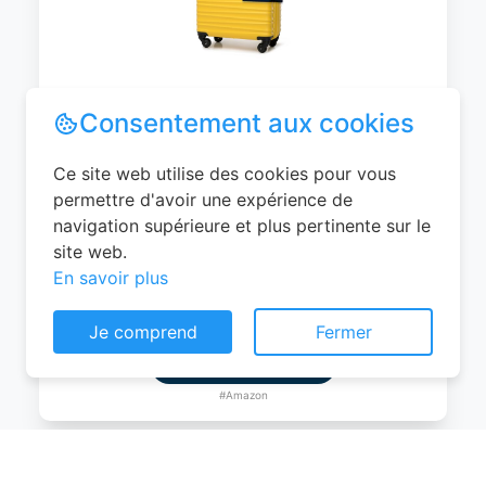
WITTCHEN Valise Cabine Bagages de
Consentement aux cookies
Voyage Bagage à Main Valise Rigide ABS
4 roulettes Pivotantes Serrure à
Ce site web utilise des cookies pour vous
Combinaison Poignée Télescopique
permettre d'avoir une expérience de
Groove Line Taille M Jaune Air
navigation supérieure et plus pertinente sur le
France/Easyjet/Ryanair
site web.
En savoir plus
0
EUR
Je comprend
Fermer
Voir le produit
#Amazon