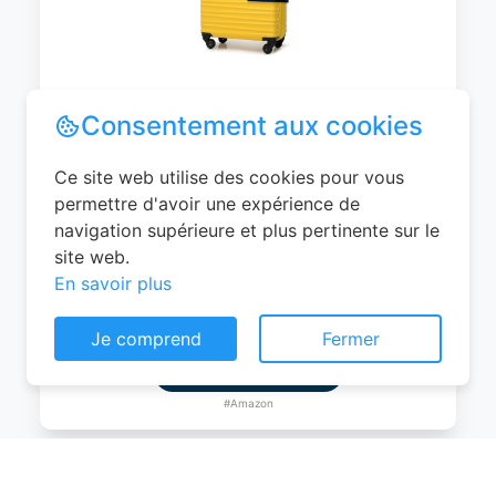
WITTCHEN Valise Cabine Bagages de
Voyage Bagage à Main Valise Rigide ABS
4 roulettes Pivotantes Serrure à
Combinaison Poignée Télescopique
Groove Line Taille M Jaune Air
France/Easyjet/Ryanair
Consentement aux cookies
0
EUR
Ce site web utilise des cookies pour vous
Voir le produit
permettre d'avoir une expérience de
navigation supérieure et plus pertinente sur le
#Amazon
site web.
En savoir plus