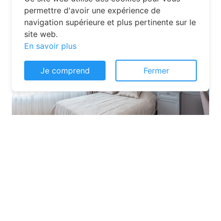
quelques solutions pour trouver
l’hébergement idéal :
Consentement aux cookies
Ce site web utilise des cookies pour vous
permettre d'avoir une expérience de
navigation supérieure et plus pertinente sur le
site web.
En savoir plus
Je comprend
Fermer
Les plateformes spécialisées
: Des
sites comme Airbnb, Booking ou Gîtes
de France proposent une large liste de
chambres d’hôtes. Vous pouvez filtrer