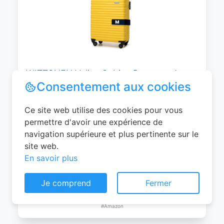
WITTCHEN Valise Cabine Bagages de
Voyage Bagage à Main Valise Rigide ABS
4 roulettes Pivotantes Serrure à
Combinaison Poignée Télescopique
Groove Line Taille M Jaune Air
France/Easyjet/Ryanair
Consentement aux cookies
0
EUR
Ce site web utilise des cookies pour vous
Voir le produit
permettre d'avoir une expérience de
#Amazon
navigation supérieure et plus pertinente sur le