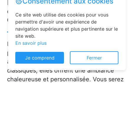
Consentement aux cookies
Pourquoi choisir une chambre
d’hôtes pour vos vacances à
Ce site web utilise des cookies pour vous
Chevaigné-du-Maine ?
permettre d'avoir une expérience de
navigation supérieure et plus pertinente sur le
site web.
En savoir plus
Les chambres d’hôtes sont de plus en
plus prisées pour leurs nombreux
Je comprend
Fermer
avantages. Contrairement aux hôtels
classiques, elles offrent une ambiance
chaleureuse et personnalisée. Vous serez
accueilli par des hôtes attentionnés,
souvent passionnés par leur région, qui
sauront vous conseiller sur les activités et
lieux incontournables à Chevaigné-du-
Maine (53250) ou en dans le