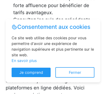
forte affluence pour bénéficier de
tarifs avantageux.
Consultez les avis des précédents
voyageurs pour vous assurer de la
qualité de l’hébergement.
Solutions pour réserver une
chambre d’hôtes en toute
simplicité
Consentement aux cookies
La réservation chambre d’hôtes est
Ce site web utilise des cookies pour vous
désormais un jeu d’enfant grâce aux
permettre d'avoir une expérience de
navigation supérieure et plus pertinente sur le
plateformes en ligne dédiées. Voici
site web.
quelques solutions pour trouver
En savoir plus
l’hébergement idéal :