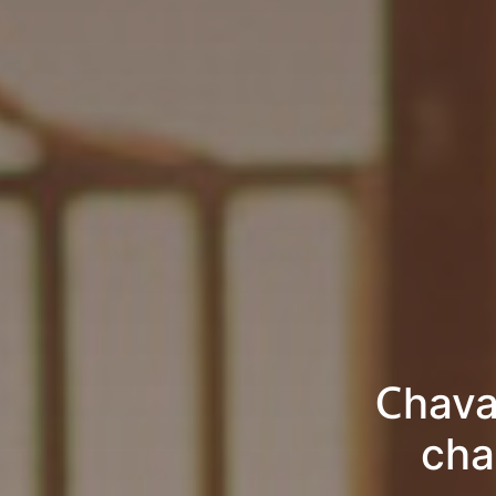
Chava
cha