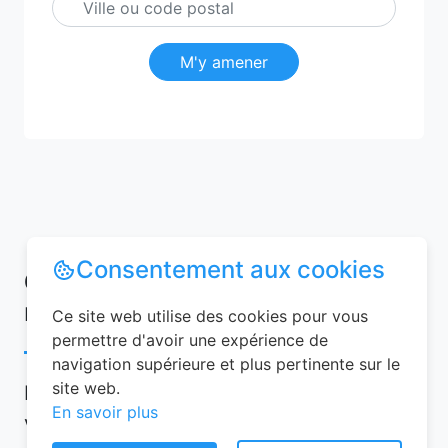
M'y amener
Consentement aux cookies
Conseils pour réussir votre
réservation chambre d’hôtes
Ce site web utilise des cookies pour vous
permettre d'avoir une expérience de
navigation supérieure et plus pertinente sur le
site web.
Pour garantir une expérience mémorable,
En savoir plus
voici quelques conseils à suivre lors de