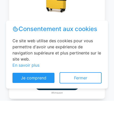
WITTCHEN Valise Cabine Bagages de
Voyage Bagage à Main Valise Rigide ABS
4 roulettes Pivotantes Serrure à
Combinaison Poignée Télescopique
Groove Line Taille M Jaune Air
France/Easyjet/Ryanair
Consentement aux cookies
0
EUR
Ce site web utilise des cookies pour vous
Voir le produit
permettre d'avoir une expérience de
navigation supérieure et plus pertinente sur le
#Amazon
site web.
En savoir plus