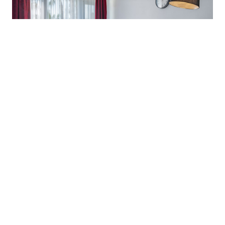
Ces hébergements sont souvent situés
dans des cadres idylliques : à la
campagne, en bord de mer ou au cœur de
villages pittoresques. Ils permettent de
vivre une expérience authentique, loin
des complexes touristiques surpeuplés.
Enfin, les prix sont généralement plus
accessibles que ceux des hôtels, surtout