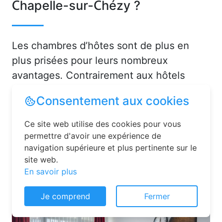
Chapelle-sur-Chézy ?
Les chambres d’hôtes sont de plus en
plus prisées pour leurs nombreux
avantages. Contrairement aux hôtels
classiques, elles offrent une ambiance
Consentement aux cookies
chaleureuse et personnalisée. Vous serez
accueilli par des hôtes attentionnés,
Ce site web utilise des cookies pour vous
souvent passionnés par leur région, qui
permettre d'avoir une expérience de
navigation supérieure et plus pertinente sur le
sauront vous conseiller sur les activités et
site web.
lieux incontournables à La Chapelle-sur-
En savoir plus
Chézy (02570) ou en dans l'Aisne (02).
Je comprend
Fermer