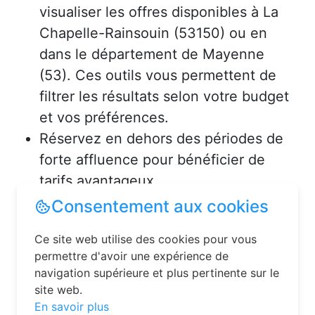
visualiser les offres disponibles à La
Chapelle-Rainsouin (53150) ou en
dans le département de Mayenne
(53). Ces outils vous permettent de
filtrer les résultats selon votre budget
et vos préférences.
Réservez en dehors des périodes de
forte affluence pour bénéficier de
tarifs avantageux.
Consultez les avis des précédents
Consentement aux cookies
voyageurs pour vous assurer de la
Ce site web utilise des cookies pour vous
qualité de l’hébergement.
permettre d'avoir une expérience de
navigation supérieure et plus pertinente sur le
Solutions pour réserver une
site web.
chambre d’hôtes en toute
En savoir plus