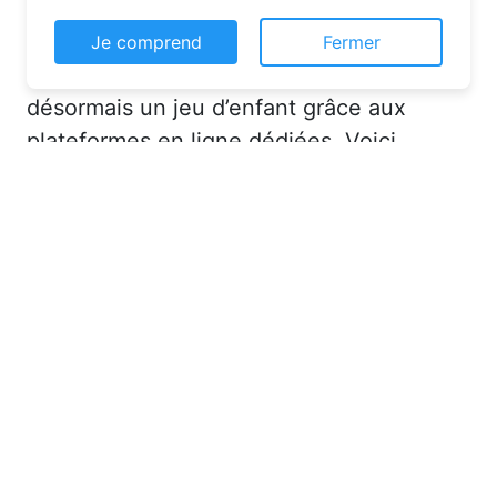
simplicité
Je comprend
Fermer
La réservation chambre d’hôtes est
désormais un jeu d’enfant grâce aux
plateformes en ligne dédiées. Voici
quelques solutions pour trouver
l’hébergement idéal :