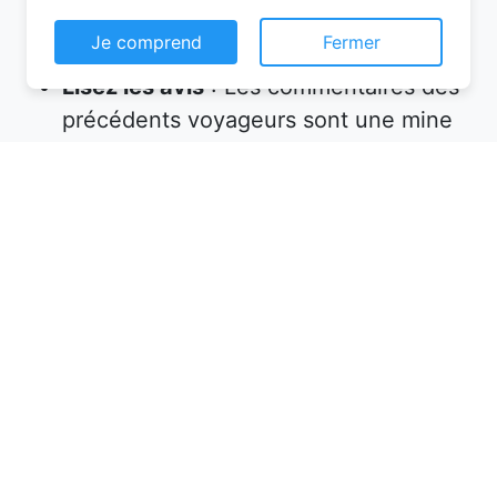
ce dont vous avez besoin (petit-
Je comprend
Fermer
déjeuner inclus, wifi, parking, etc.).
Lisez les avis
: Les commentaires des
précédents voyageurs sont une mine
d’informations sur la qualité de
l’accueil et des prestations.
Profitez des promotions
: Certaines
plateformes proposent des réductions
pour les réservations en ligne ou les
séjours de longue durée.
En suivant ces étapes, vous êtes sûr de
trouver la chambre d’hôtes qui
correspond à vos attentes et à votre
budget.