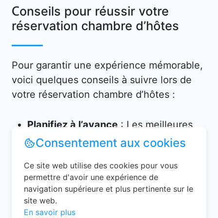
Conseils pour réussir votre
réservation chambre d’hôtes
Pour garantir une expérience mémorable,
voici quelques conseils à suivre lors de
votre réservation chambre d’hôtes :
Planifiez à l’avance
: Les meilleures
chambres partent vite, surtout en
Consentement aux cookies
haute saison. Réservez plusieurs
Ce site web utilise des cookies pour vous
semaines, voire plusieurs mois, avant
permettre d'avoir une expérience de
votre départ.
navigation supérieure et plus pertinente sur le
Vérifiez les équipements
: Assurez-
site web.
vous que l’hébergement propose tout
En savoir plus