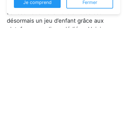
Ce site web utilise des cookies pour vous
La réservation chambre d’hôtes est
permettre d'avoir une expérience de
navigation supérieure et plus pertinente sur le
désormais un jeu d’enfant grâce aux
site web.
plateformes en ligne dédiées. Voici
En savoir plus
quelques solutions pour trouver
l’hébergement idéal :
Je comprend
Fermer