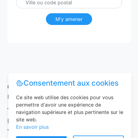
M'y amener
Consentement aux cookies
Conseils pour réussir votre
réservation chambre d’hôtes
Ce site web utilise des cookies pour vous
permettre d'avoir une expérience de
navigation supérieure et plus pertinente sur le
site web.
Pour garantir une expérience mémorable,
En savoir plus
voici quelques conseils à suivre lors de