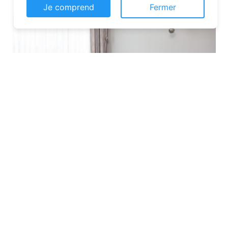
Je comprend
Fermer
Les plateformes spécialisées
: Des
sites comme Airbnb, Booking ou Gîtes
de France proposent une large liste de
chambres d’hôtes. Vous pouvez filtrer
par localisation, équipements et prix
pour affiner votre recherche.