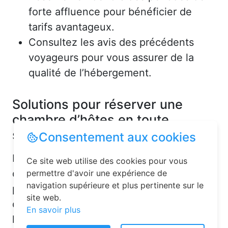
forte affluence pour bénéficier de
tarifs avantageux.
Consultez les avis des précédents
voyageurs pour vous assurer de la
qualité de l’hébergement.
Solutions pour réserver une
chambre d’hôtes en toute
simplicité
Consentement aux cookies
La réservation chambre d’hôtes est
Ce site web utilise des cookies pour vous
désormais un jeu d’enfant grâce aux
permettre d'avoir une expérience de
navigation supérieure et plus pertinente sur le
plateformes en ligne dédiées. Voici
site web.
quelques solutions pour trouver
En savoir plus
l’hébergement idéal :