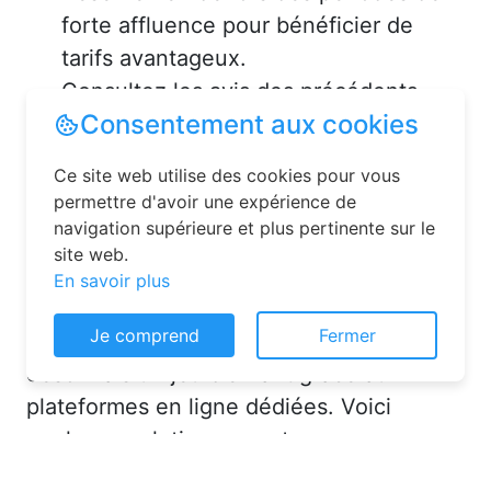
forte affluence pour bénéficier de
tarifs avantageux.
Consultez les avis des précédents
voyageurs pour vous assurer de la
qualité de l’hébergement.
Solutions pour réserver une
chambre d’hôtes en toute
simplicité
Consentement aux cookies
La réservation chambre d’hôtes est
Ce site web utilise des cookies pour vous
désormais un jeu d’enfant grâce aux
permettre d'avoir une expérience de
navigation supérieure et plus pertinente sur le
plateformes en ligne dédiées. Voici
site web.
quelques solutions pour trouver
En savoir plus
l’hébergement idéal :