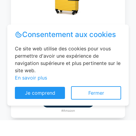
WITTCHEN Valise Cabine Bagages de
Voyage Bagage à Main Valise Rigide ABS
4 roulettes Pivotantes Serrure à
Combinaison Poignée Télescopique
Groove Line Taille M Jaune Air
France/Easyjet/Ryanair
Consentement aux cookies
0
EUR
Ce site web utilise des cookies pour vous
Voir le produit
permettre d'avoir une expérience de
navigation supérieure et plus pertinente sur le
#Amazon
site web.
En savoir plus