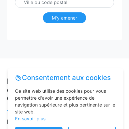
M'y amener
Consentement aux cookies
Pourquoi choisir une chambre
d’hôtes pour vos vacances à
Ce site web utilise des cookies pour vous
Cercier ?
permettre d'avoir une expérience de
navigation supérieure et plus pertinente sur le
site web.
En savoir plus
Les chambres d’hôtes sont de plus en