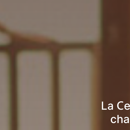
La Ce
cha