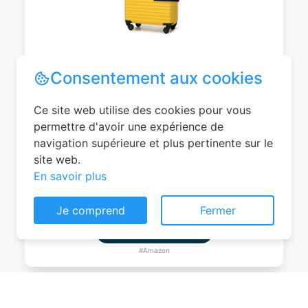
WITTCHEN Valise Cabine Bagages de
Voyage Bagage à Main Valise Rigide ABS
4 roulettes Pivotantes Serrure à
Combinaison Poignée Télescopique
Groove Line Taille M Jaune Air
France/Easyjet/Ryanair
Consentement aux cookies
0
EUR
Ce site web utilise des cookies pour vous
Voir le produit
permettre d'avoir une expérience de
navigation supérieure et plus pertinente sur le
#Amazon
site web.
En savoir plus