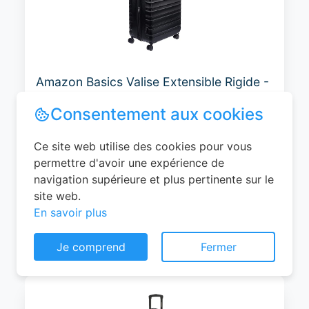
Amazon Basics Valise Extensible Rigide -
Bagage de Voyage en ABS avec 4
Doubles Roues Rotatives - Structure
Légère et Anti-Rayures - 52,6cm x
32,0cm x 78,0cm - Noir
0
EUR
Voir le produit
Consentement aux cookies
#Amazon
Ce site web utilise des cookies pour vous
permettre d'avoir une expérience de