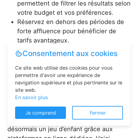
permettent de filtrer les résultats selon
votre budget et vos préférences.
Réservez en dehors des périodes de
forte affluence pour bénéficier de
tarifs avantageux.
Consultez les avis des précédents
voyageurs pour vous assurer de la
qualité de l’hébergement.
Solutions pour réserver une
chambre d’hôtes en toute
Consentement aux cookies
simplicité
Ce site web utilise des cookies pour vous
La réservation chambre d’hôtes est
permettre d'avoir une expérience de
désormais un jeu d’enfant grâce aux
navigation supérieure et plus pertinente sur le