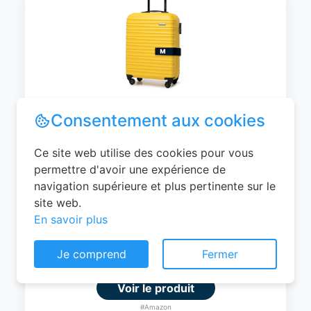
WITTCHEN Valise Cabine Bagages de
Voyage Bagage à Main Valise Rigide ABS
4 roulettes Pivotantes Serrure à
Combinaison Poignée Télescopique
Groove Line Taille M Jaune Air
France/Easyjet/Ryanair
Consentement aux cookies
0
EUR
Ce site web utilise des cookies pour vous
permettre d'avoir une expérience de
Voir le produit
navigation supérieure et plus pertinente sur le
#Amazon