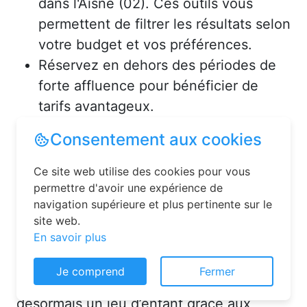
dans l'Aisne (02). Ces outils vous
permettent de filtrer les résultats selon
votre budget et vos préférences.
Réservez en dehors des périodes de
forte affluence pour bénéficier de
tarifs avantageux.
Consultez les avis des précédents
voyageurs pour vous assurer de la
qualité de l’hébergement.
Solutions pour réserver une
chambre d’hôtes en toute
Consentement aux cookies
simplicité
Ce site web utilise des cookies pour vous
La réservation chambre d’hôtes est
permettre d'avoir une expérience de
désormais un jeu d’enfant grâce aux