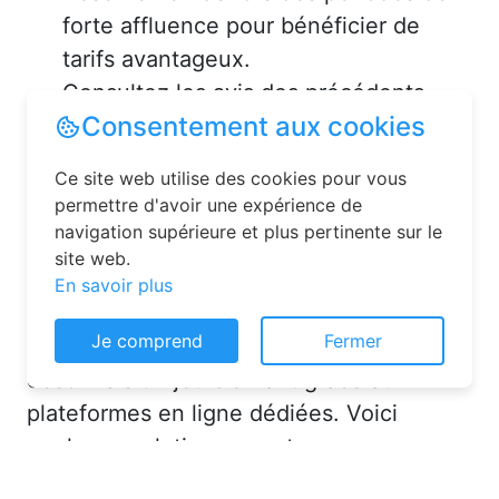
forte affluence pour bénéficier de
tarifs avantageux.
Consultez les avis des précédents
voyageurs pour vous assurer de la
qualité de l’hébergement.
Solutions pour réserver une
chambre d’hôtes en toute
simplicité
Consentement aux cookies
La réservation chambre d’hôtes est
Ce site web utilise des cookies pour vous
désormais un jeu d’enfant grâce aux
permettre d'avoir une expérience de
navigation supérieure et plus pertinente sur le
plateformes en ligne dédiées. Voici
site web.
quelques solutions pour trouver
En savoir plus
l’hébergement idéal :