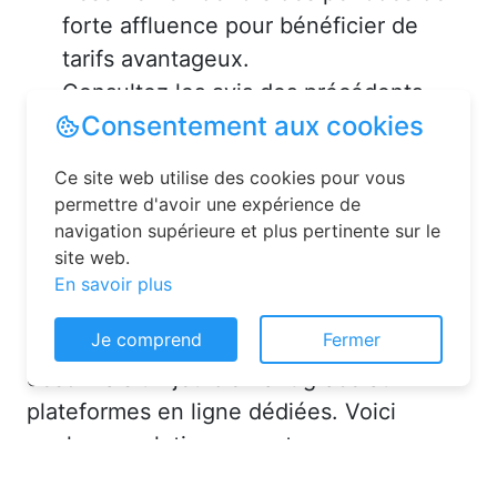
forte affluence pour bénéficier de
tarifs avantageux.
Consultez les avis des précédents
voyageurs pour vous assurer de la
qualité de l’hébergement.
Solutions pour réserver une
chambre d’hôtes en toute
simplicité
Consentement aux cookies
La réservation chambre d’hôtes est
Ce site web utilise des cookies pour vous
désormais un jeu d’enfant grâce aux
permettre d'avoir une expérience de
navigation supérieure et plus pertinente sur le
plateformes en ligne dédiées. Voici
site web.
quelques solutions pour trouver
En savoir plus
l’hébergement idéal :