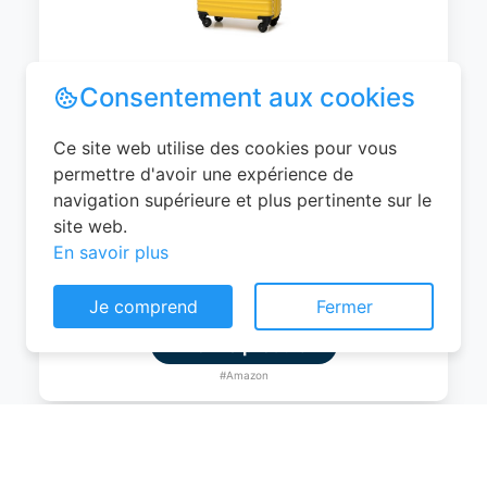
WITTCHEN Valise Cabine Bagages de
Voyage Bagage à Main Valise Rigide ABS
4 roulettes Pivotantes Serrure à
Combinaison Poignée Télescopique
Groove Line Taille M Jaune Air
France/Easyjet/Ryanair
Consentement aux cookies
0
EUR
Ce site web utilise des cookies pour vous
permettre d'avoir une expérience de
Voir le produit
navigation supérieure et plus pertinente sur le
#Amazon
site web.
En savoir plus
Je comprend
Fermer