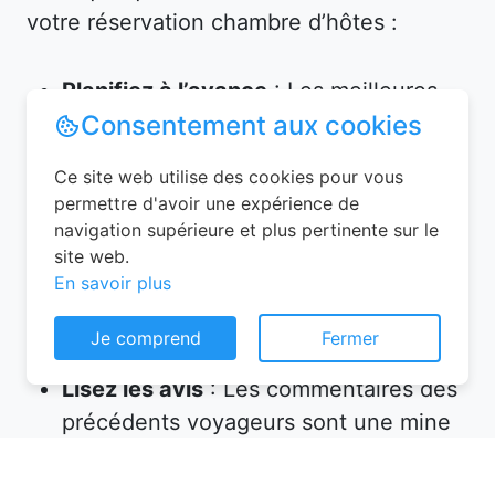
votre réservation chambre d’hôtes :
Planifiez à l’avance
: Les meilleures
Consentement aux cookies
chambres partent vite, surtout en
haute saison. Réservez plusieurs
Ce site web utilise des cookies pour vous
semaines, voire plusieurs mois, avant
permettre d'avoir une expérience de
votre départ.
navigation supérieure et plus pertinente sur le
Vérifiez les équipements
: Assurez-
site web.
En savoir plus
vous que l’hébergement propose tout
ce dont vous avez besoin (petit-
Je comprend
Fermer
déjeuner inclus, wifi, parking, etc.).
Lisez les avis
: Les commentaires des
précédents voyageurs sont une mine
d’informations sur la qualité de
l’accueil et des prestations.