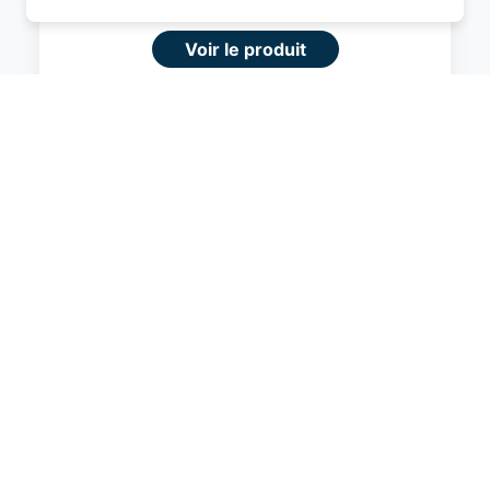
permettre d'avoir une expérience de
navigation supérieure et plus pertinente sur le
Voir le produit
site web.
#Amazon
En savoir plus
Je comprend
Fermer
Amazon Basics Valise Rigide Grande -
Bagage de Voyage Extensible ABS avec
4 Roulettes Doubles Pivotantes -
Résistante aux Rayures et Légère - 78 x
52,6 x 32cm - Noir