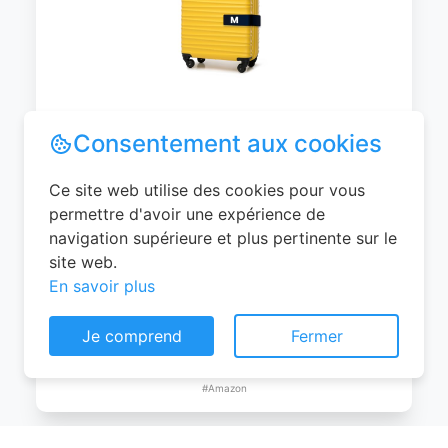
WITTCHEN Valise Cabine Bagages de
Voyage Bagage à Main Valise Rigide ABS
4 roulettes Pivotantes Serrure à
Combinaison Poignée Télescopique
Groove Line Taille M Jaune Air
France/Easyjet/Ryanair
Consentement aux cookies
0
EUR
Ce site web utilise des cookies pour vous
Voir le produit
permettre d'avoir une expérience de
#Amazon
navigation supérieure et plus pertinente sur le
site web.
En savoir plus