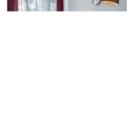
Ces hébergements sont souvent situés
dans des cadres idylliques : à la
campagne, en bord de mer ou au cœur de
villages pittoresques. Ils permettent de
vivre une expérience authentique, loin
des complexes touristiques surpeuplés.
Enfin, les prix sont généralement plus
accessibles que ceux des hôtels, surtout