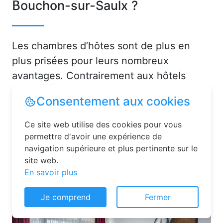
Bouchon-sur-Saulx ?
Les chambres d’hôtes sont de plus en
plus prisées pour leurs nombreux
avantages. Contrairement aux hôtels
classiques, elles offrent une ambiance
Consentement aux cookies
chaleureuse et personnalisée. Vous serez
accueilli par des hôtes attentionnés,
Ce site web utilise des cookies pour vous
souvent passionnés par leur région, qui
permettre d'avoir une expérience de
navigation supérieure et plus pertinente sur le
sauront vous conseiller sur les activités et
site web.
lieux incontournables à Le Bouchon-sur-
En savoir plus
Saulx (55500) ou en dans la Meuse (55).
Je comprend
Fermer