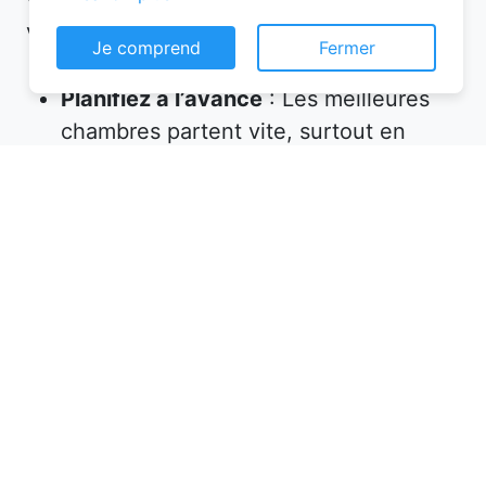
votre réservation chambre d’hôtes :
Je comprend
Fermer
Planifiez à l’avance
: Les meilleures
chambres partent vite, surtout en
haute saison. Réservez plusieurs
semaines, voire plusieurs mois, avant
votre départ.
Vérifiez les équipements
: Assurez-
vous que l’hébergement propose tout
ce dont vous avez besoin (petit-
déjeuner inclus, wifi, parking, etc.).
Lisez les avis
: Les commentaires des
précédents voyageurs sont une mine
d’informations sur la qualité de