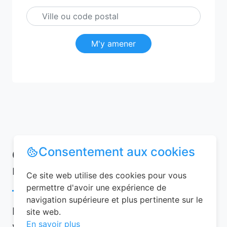
M'y amener
Consentement aux cookies
Conseils pour réussir votre
réservation chambre d’hôtes
Ce site web utilise des cookies pour vous
permettre d'avoir une expérience de
navigation supérieure et plus pertinente sur le
Pour garantir une expérience mémorable,
site web.
En savoir plus
voici quelques conseils à suivre lors de