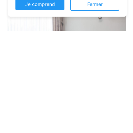
Je comprend
Fermer
Les plateformes spécialisées
: Des
sites comme Airbnb, Booking ou Gîtes
de France proposent une large liste de
chambres d’hôtes. Vous pouvez filtrer
par localisation, équipements et prix
pour affiner votre recherche.