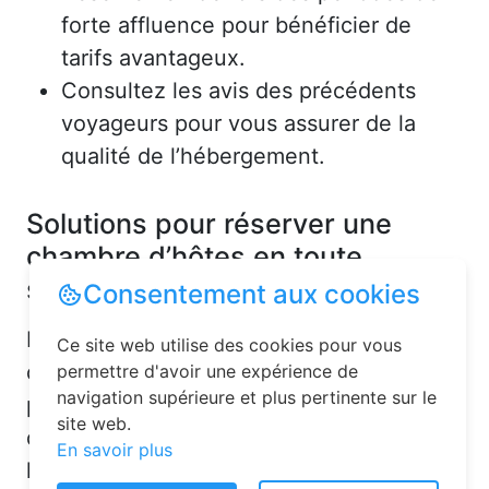
forte affluence pour bénéficier de
tarifs avantageux.
Consultez les avis des précédents
voyageurs pour vous assurer de la
qualité de l’hébergement.
Solutions pour réserver une
chambre d’hôtes en toute
simplicité
Consentement aux cookies
La réservation chambre d’hôtes est
Ce site web utilise des cookies pour vous
désormais un jeu d’enfant grâce aux
permettre d'avoir une expérience de
navigation supérieure et plus pertinente sur le
plateformes en ligne dédiées. Voici
site web.
quelques solutions pour trouver
En savoir plus
l’hébergement idéal :