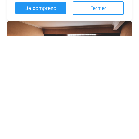
pas chères en suivant quelques astuces :
Je comprend
Fermer
Utilisez un comparateur en ligne pour
visualiser les offres disponibles à Le
Bois-Robert (76590) ou en dans la
Seine-Maritime (76). Ces outils vous