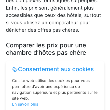
des complexes touristiques surpeuplés.
Enfin, les prix sont généralement plus
accessibles que ceux des hôtels, surtout
si vous utilisez un comparateur pour
dénicher des offres pas chères.
Comparer les prix pour une
chambre d’hôtes pas chère
Le prix d’une chambre d’hôtes dépend de
Consentement aux cookies
plusieurs facteurs : la localisation, la
saison, les équipements proposés et la
Ce site web utilise des cookies pour vous
réputation des hôtes. En moyenne,
permettre d'avoir une expérience de
navigation supérieure et plus pertinente sur le
comptez entre 50 € et 120 € par nuit pour
site web.
deux personnes. Cependant, il est
En savoir plus
possible de trouver des chambres d’hôtes