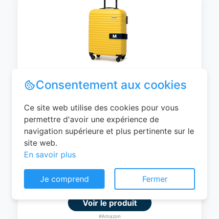
WITTCHEN Valise Cabine Bagages de
Voyage Bagage à Main Valise Rigide ABS
4 roulettes Pivotantes Serrure à
Combinaison Poignée Télescopique
Groove Line Taille M Jaune Air
France/Easyjet/Ryanair
Consentement aux cookies
0
EUR
Ce site web utilise des cookies pour vous
permettre d'avoir une expérience de
Voir le produit
navigation supérieure et plus pertinente sur le
#Amazon