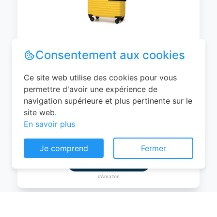
WITTCHEN Valise Cabine Bagages de
Voyage Bagage à Main Valise Rigide ABS
4 roulettes Pivotantes Serrure à
Combinaison Poignée Télescopique
Groove Line Taille M Jaune Air
France/Easyjet/Ryanair
Consentement aux cookies
0
EUR
Ce site web utilise des cookies pour vous
Voir le produit
permettre d'avoir une expérience de
navigation supérieure et plus pertinente sur le
#Amazon
site web.
En savoir plus