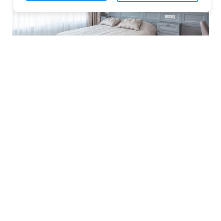
Les plateformes spécialisées
: Des
sites comme Airbnb, Booking ou Gîtes
de France proposent une large liste de
chambres d’hôtes. Vous pouvez filtrer
par localisation, équipements et prix
pour affiner votre recherche.
Les comparateurs
: Ces outils vous
permettent de visualiser plusieurs
offres en un seul clic. Ils sont