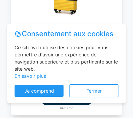
WITTCHEN Valise Cabine Bagages de
Voyage Bagage à Main Valise Rigide ABS
4 roulettes Pivotantes Serrure à
Combinaison Poignée Télescopique
Groove Line Taille M Jaune Air
France/Easyjet/Ryanair
Consentement aux cookies
0
EUR
Ce site web utilise des cookies pour vous
Voir le produit
permettre d'avoir une expérience de
navigation supérieure et plus pertinente sur le
#Amazon
site web.
En savoir plus