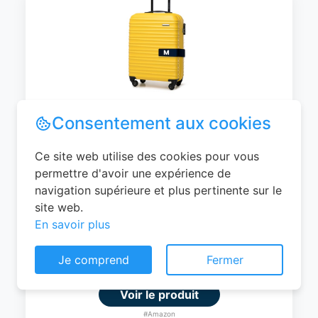
WITTCHEN Valise Cabine Bagages de
Voyage Bagage à Main Valise Rigide ABS
4 roulettes Pivotantes Serrure à
Combinaison Poignée Télescopique
Groove Line Taille M Jaune Air
France/Easyjet/Ryanair
Consentement aux cookies
0
EUR
Ce site web utilise des cookies pour vous
permettre d'avoir une expérience de
Voir le produit
navigation supérieure et plus pertinente sur le
#Amazon