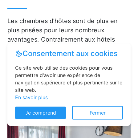
Les chambres d’hôtes sont de plus en
plus prisées pour leurs nombreux
avantages. Contrairement aux hôtels
classiques, elles offrent une ambiance
Consentement aux cookies
chaleureuse et personnalisée. Vous serez
accueilli par des hôtes attentionnés,
Ce site web utilise des cookies pour vous
permettre d'avoir une expérience de
souvent passionnés par leur région, qui
navigation supérieure et plus pertinente sur le
sauront vous conseiller sur les activités et
site web.
lieux incontournables à Belmont-
En savoir plus
Luthézieu (01260) ou en dans l'Ain (01).
Je comprend
Fermer