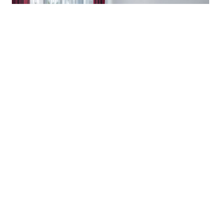
Ces hébergements sont souvent situés
dans des cadres idylliques : à la
campagne, en bord de mer ou au cœur de
villages pittoresques. Ils permettent de
vivre une expérience authentique, loin
des complexes touristiques surpeuplés.
Enfin, les prix sont généralement plus
accessibles que ceux des hôtels, surtout
si vous utilisez un comparateur pour