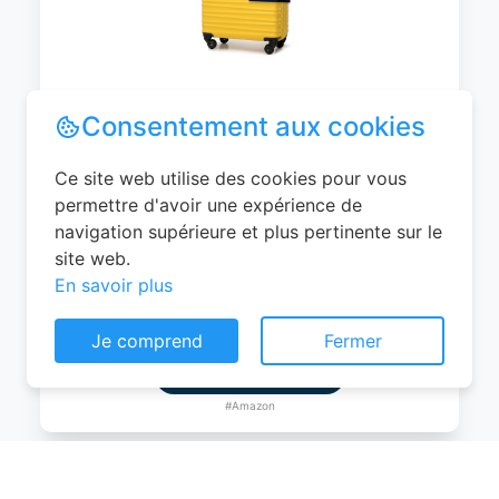
WITTCHEN Valise Cabine Bagages de
Voyage Bagage à Main Valise Rigide ABS
4 roulettes Pivotantes Serrure à
Combinaison Poignée Télescopique
Groove Line Taille M Jaune Air
France/Easyjet/Ryanair
Consentement aux cookies
0
EUR
Ce site web utilise des cookies pour vous
Voir le produit
permettre d'avoir une expérience de
navigation supérieure et plus pertinente sur le
#Amazon
site web.
En savoir plus