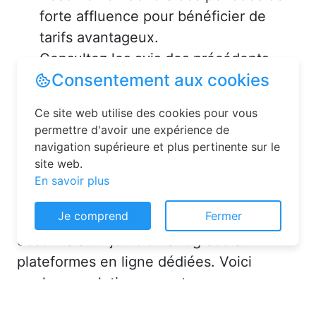
forte affluence pour bénéficier de
tarifs avantageux.
Consultez les avis des précédents
Consentement aux cookies
voyageurs pour vous assurer de la
qualité de l’hébergement.
Ce site web utilise des cookies pour vous
permettre d'avoir une expérience de
Solutions pour réserver une
navigation supérieure et plus pertinente sur le
chambre d’hôtes en toute
site web.
En savoir plus
simplicité
Je comprend
Fermer
La réservation chambre d’hôtes est
désormais un jeu d’enfant grâce aux
plateformes en ligne dédiées. Voici
quelques solutions pour trouver
l’hébergement idéal :