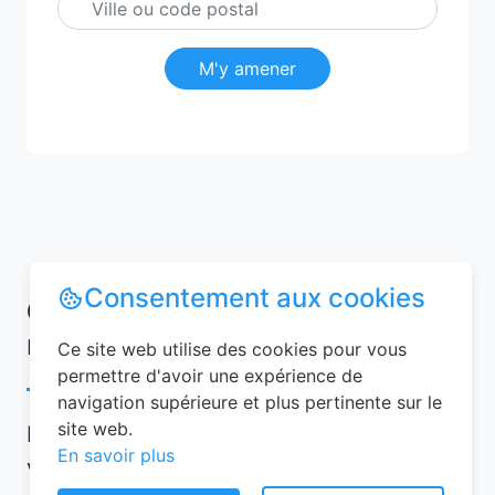
M'y amener
Consentement aux cookies
Conseils pour réussir votre
réservation chambre d’hôtes
Ce site web utilise des cookies pour vous
permettre d'avoir une expérience de
navigation supérieure et plus pertinente sur le
site web.
Pour garantir une expérience mémorable,
En savoir plus
voici quelques conseils à suivre lors de