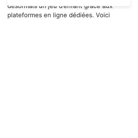
désormais un jeu d’enfant grâce aux
plateformes en ligne dédiées. Voici
quelques solutions pour trouver
l’hébergement idéal :
Les plateformes spécialisées
: Des