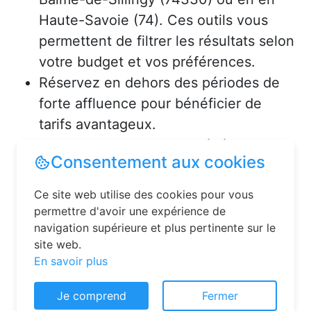
Haute-Savoie (74). Ces outils vous
permettent de filtrer les résultats selon
votre budget et vos préférences.
Réservez en dehors des périodes de
forte affluence pour bénéficier de
tarifs avantageux.
Consultez les avis des précédents
Consentement aux cookies
voyageurs pour vous assurer de la
qualité de l’hébergement.
Ce site web utilise des cookies pour vous
permettre d'avoir une expérience de
Solutions pour réserver une
navigation supérieure et plus pertinente sur le
site web.
chambre d’hôtes en toute
En savoir plus
simplicité
Je comprend
Fermer
La réservation chambre d’hôtes est