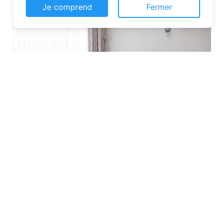
Je comprend
Fermer
Les plateformes spécialisées
: Des
sites comme Airbnb, Booking ou Gîtes
de France proposent une large liste de
chambres d’hôtes. Vous pouvez filtrer
par localisation, équipements et prix
pour affiner votre recherche.