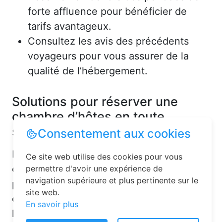
forte affluence pour bénéficier de
tarifs avantageux.
Consultez les avis des précédents
voyageurs pour vous assurer de la
qualité de l’hébergement.
Solutions pour réserver une
chambre d’hôtes en toute
simplicité
Consentement aux cookies
La réservation chambre d’hôtes est
Ce site web utilise des cookies pour vous
désormais un jeu d’enfant grâce aux
permettre d'avoir une expérience de
navigation supérieure et plus pertinente sur le
plateformes en ligne dédiées. Voici
site web.
quelques solutions pour trouver
En savoir plus
l’hébergement idéal :