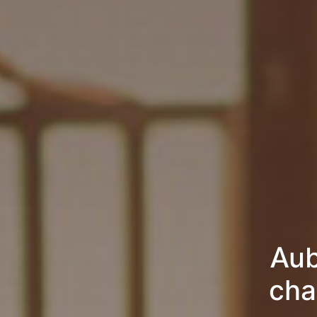
Aub
cha