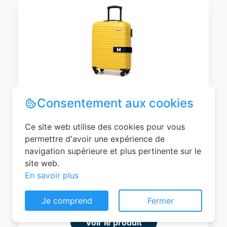
WITTCHEN Valise Cabine Bagages de
Voyage Bagage à Main Valise Rigide ABS
4 roulettes Pivotantes Serrure à
Combinaison Poignée Télescopique
Groove Line Taille M Jaune Air
France/Easyjet/Ryanair
Consentement aux cookies
0
EUR
Ce site web utilise des cookies pour vous
permettre d'avoir une expérience de
Voir le produit