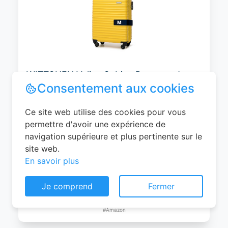
WITTCHEN Valise Cabine Bagages de
Voyage Bagage à Main Valise Rigide ABS
4 roulettes Pivotantes Serrure à
Combinaison Poignée Télescopique
Groove Line Taille M Jaune Air
France/Easyjet/Ryanair
Consentement aux cookies
0
EUR
Ce site web utilise des cookies pour vous
Voir le produit
permettre d'avoir une expérience de
#Amazon
navigation supérieure et plus pertinente sur le