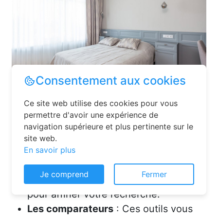
Les plateformes spécialisées
: Des
sites comme Airbnb, Booking ou Gîtes
de France proposent une large liste de
chambres d’hôtes. Vous pouvez filtrer
Consentement aux cookies
par localisation, équipements et prix
pour affiner votre recherche.
Ce site web utilise des cookies pour vous
Les comparateurs
: Ces outils vous
permettre d'avoir une expérience de