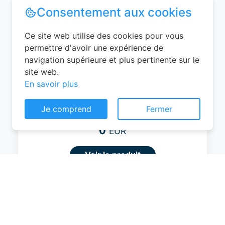
Amazon Basics Valise Extensible Rigide -
Bagage de Voyage en ABS avec 4
Doubles Roues Rotatives - Structure
Légère et Anti-Rayures - 52,6cm x
32,0cm x 78,0cm - Noir
Consentement aux cookies
Ce site web utilise des cookies pour vous
0
EUR
permettre d'avoir une expérience de
navigation supérieure et plus pertinente sur le
Voir le produit
site web.
#Amazon
En savoir plus
Je comprend
Fermer